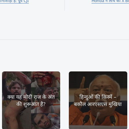
नाशाही है: पूर्व CJI
Honda ने लांच की X 
क्या यह मोदी राज के अंत
हिन्दुओं की किस्में –
की शुरूआत है?
बकौल आरएसएस मुखिया