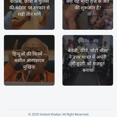
कांफ्रेंस, छात्रों से पुलिस
क्या यह मोदी राज के अंत
की बर्बरता पर सरकार से
की शुरूआत है?
रखीं तीन मांगें
बेनेली, कीवे, मोटो वॉल्ट
हिन्दुओं की किस्में –
ने उत्तर भारत में अपनी
बकौल आरएसएस
मौजूदगी को मज़बूत
मुखिया
बनाया
© 2020 Instant Khabar. All Right Reserved.