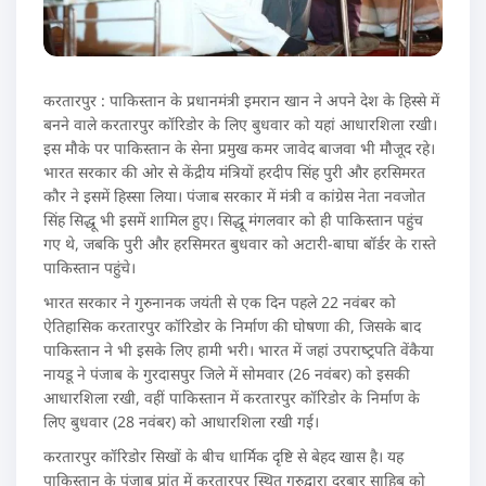
करतारपुर : पाकिस्तान के प्रधानमंत्री इमरान खान ने अपने देश के हिस्‍से में
बनने वाले करतारपुर कॉरि‍डोर के लिए बुधवार को यहां आधारशिला रखी।
इस मौके पर पाकिस्‍तान के सेना प्रमुख कमर जावेद बाजवा भी मौजूद रहे।
भारत सरकार की ओर से केंद्रीय मंत्रियों हरदीप सिंह पुरी और हरसिमरत
कौर ने इसमें हिस्‍सा लिया। पंजाब सरकार में मंत्री व कांग्रेस नेता नवजोत
सिंह सिद्धू भी इसमें शामिल हुए। सिद्धू मंगलवार को ही पाकिस्‍तान पहुंच
गए थे, जबकि पुरी और हरसिमरत बुधवार को अटारी-बाघा बॉर्डर के रास्‍ते
पाकिस्तान पहुंचे।
भारत सरकार ने गुरुनानक जयंती से एक दिन पहले 22 नवंबर को
ऐतिहासिक करतारपुर कॉरि‍डोर के निर्माण की घोषणा की, जिसके बाद
पाकिस्‍तान ने भी इसके लिए हामी भरी। भारत में जहां उपराष्‍ट्रपति वेंकैया
नायडू ने पंजाब के गुरदासपुर जिले में सोमवार (26 नवंबर) को इसकी
आधारशिला रखी, वहीं पाकिस्‍तान में करतारपुर कॉरि‍डोर के निर्माण के
लिए बुधवार (28 नवंबर) को आधारशिला रखी गई।
करतारपुर कॉरि‍डोर सिखों के बीच धार्मिक दृष्टि से बेहद खास है। यह
पाकिस्‍तान के पंजाब प्रांत में करतारपुर स्थित गुरुद्वारा दरबार साहिब को