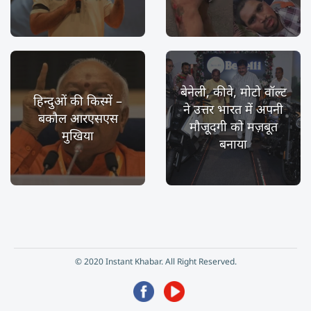
बेनेली, कीवे, मोटो वॉल्ट
हिन्दुओं की किस्में –
ने उत्तर भारत में अपनी
बकौल आरएसएस
मौजूदगी को मज़बूत
मुखिया
बनाया
© 2020 Instant Khabar. All Right Reserved.