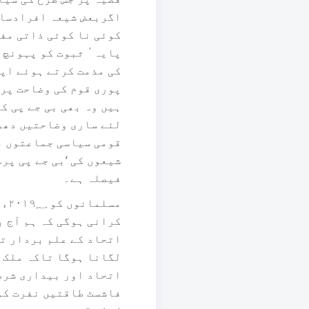
اگربعض شیعہ افرادسازش
کوئی نا کوئی ذاتی مفا
پایہ ٔ ثبوت کو پہونچ 
کی مذمت کرتے ہوئے اپن
پوری قوم کی وضاحت پر
ہیں وہ بھی بی جے پی ک
لئے ساری وضاحتیں دھری
قومی سیاسی جماعتوں م
شیعوں کی ’بی جے پی پر
فیصلہ ہے۔
مس
کرانی ہوگی کہ ہم آج 
اتحاد کے علم بردار تھ
لگانا ہوگا تاکہ ملک 
اتحاد اور بیداری شرط 
فاشسٹ طاقتیں نفرت کو 