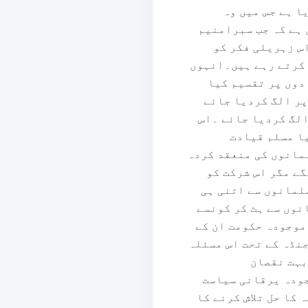
ا ہے جس میں وہ
 ہے کہ جب سبرامنیم
اس زہریلی فکر کو
 کرتے رہے ہیں۔انہوں
دوں پر تقسیم کیا
پر الگ کردیا جائے
الگ کردیا جائے ۔اس
یا مسلم قیادت
مانوں کی منعقد کردہ
ے مگر اس شرکت کو
سلمانوں سے اتنی ہی
نوں سے ہٹ کر کونسے
موجودہ حکومت ان کے
جنڈہ کے تحت اس مسئلہ
بہت نقصان
جودہ یرقانی سیاست
کا حل تلاش کرنے کا