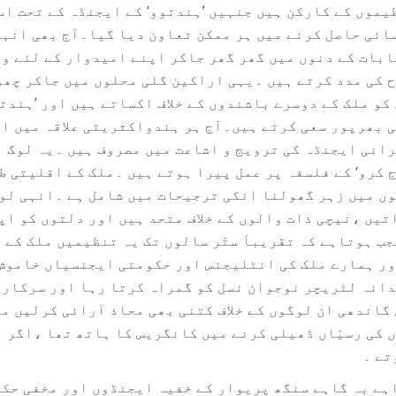
موں کے کارکن ہیں جنہیں ’ہندتوو‘ کے ایجنڈہ کے تحت ا
ئی حاصل کرنے میں ہر ممکن تعاون دیا گیا۔آج بھی انہی
بات کے دنوں میں گھر گھر جاکر اپنے امیدوار کے لئے وو
ح کی مدد کرتے ہیں ۔یہی اراکین گلی محلوں میں جاکر چھ
و ملک کے دوسرے باشندوں کے خلاف اکساتے ہیں اور ’ہندت
 بھرپور سعی کرتے ہیں۔آج ہر ہندواکثریتی علاقہ میں ا
رانی ایجنڈہ کی ترویج و اشاعت میں مصروف ہیں ۔یہ لوگ ب
 کرو‘ کے فلسفہ پر عمل پیرا ہوتے ہیں ۔ملک کے اقلیتی ط
وں میں زہر گھولنا انکی ترجیحات میں شامل ہے ۔انہی لوگ
یں ،نیچی ذات والوں کے خلاف متحد ہیں اور دلتوں کو اپ
 ہوتاہے کہ تقریباَ ستّر سالوں تک یہ تنظیمیں ملک کے 
ور ہمارے ملک کی انٹلیجنس اور حکومتی ایجنسیاں خاموش
دانہ لٹریچر نوجوان نسل کو گمراہ کرتا رہا اور سرکاری
گاندھی ان لوگوں کے خلاف کتنی بھی محاذ آرائی کرلیں م
 کی رسیّاں ڈھیلی کرنے میں کانگریس کا ہاتھ تھا ،اگر ای
تے ۔
ہے بہ گاہے سنگھ پریوار کے خفیہ ایجنڈوں اور مخفی حکم