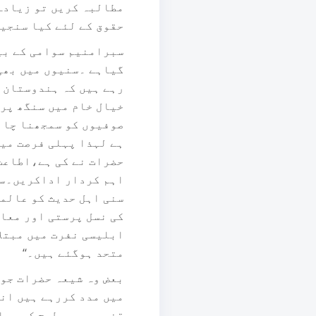
مطالبہ کریں تو زیادہ
حقوق کے لئے کیا سنجید
سبرامنیم سوامی کے بیا
گیاہے ۔سنیوں میں بھی
رہے ہیں کہ ہندوستان م
خیال خام میں سنگھ پری
صوفیوں کو سمجھنا چاہئ
ہے لہذا پہلی فرصت میں
حضرات نے کی ہے،اطاعت 
اہم کردار اداکریں۔سب
سنی اہل حدیث کو عالمی
کی نسل پرستی اور معا
ابلیسی نفرت میں مبتلا
متحد ہوگئے ہیں۔‘‘
بعض وہ شیعہ حضرات جو
میں مدد کررہے ہیں ان
قضیہ پر جس طرح کی سیا