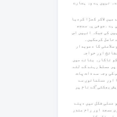
دہ نہیں ہے وہ ہمارے
میں لاکر کھڑا کردیا
 ہے ۔صوفی یہ سمجھ
ہیں کی جبکہ انہیں اس
ے حاصل کرسکیں۔
 سلامتی کا دعویدار
مشائخ اور خواجہ
کو ناکارہ بنانے میں
پر مسلط رہنے کے لئے
کی وجہ سے ذات پات
 اور مسلمانوں سے
ش بھکتی ‘کے نام پر
 عملی شکل میں دینے
ی مسجد اور رام مندر
 ایجنڈہ کا حصہ ہے۔