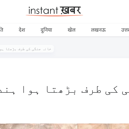
ति
देश
दुनिया
खेल
लखनऊ
उत्त
خانہ جنگی کی طرف بڑھتا ہو
 کی طرف بڑھتا ہوا ہن