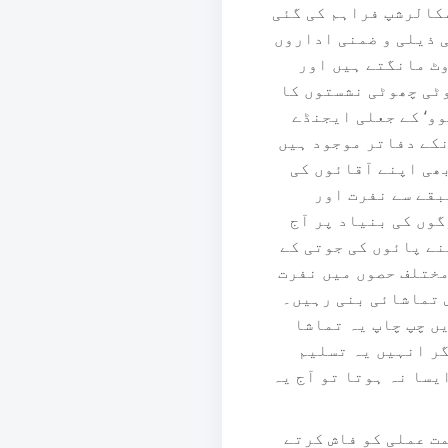
سکالرشپ فراہم کی گئی
 ذیلی و ضمنی اداروں
ٹ مانگتے ہیں اور
وٹی چھوٹی نشستوں کا
وو‘ کے جعلی ایجنڈے
نکے دفاتر موجود ہیں
ھی اپنے آقائوں کی
بقے سے نفرت اور
وں کی بنیاد پر آج
نے پائوں کی جوتی کے
مختلف حصوں میں نفرت
 تماشائی بنی رہیں۔
ں چپ چاپ یہ تماشا
گر انہیں یہ تسلیم
سا نہ ہوتا تو آج یہ
ت عملی کو فاش کرتے