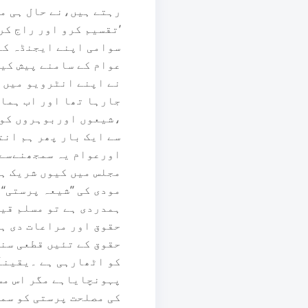
رہتے ہیں،نے حال ہی می
’تقسیم کرو اور راج کر
سوامی اپنے ایجنڈہ کا 
عوام کے سامنے پیش کیا
نے اپنے انٹرویو میں ک
جارہا تھا اور اب ہمار
،شیعوں اوربوہروں کو ب
سے ایک بار پھر ہم انت
اورعوام یہ سمجھنےسےم
مجلس میں کیوں شریک ہو
مودی کی ’’شیعہ پرستی‘
ہمدردی ہے تو مسلم قیا
حقوق اور مراعات دی ہ
حقوق کے تئیں قطعی سنج
کو اٹھارہی ہے ۔یقیناَ
پہونچایاہے مگر اس مس
کی مصلحت پرستی کو سمج