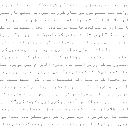
ںایک ہندی سوشل ویب سایٹ ’دی کوئنٹ‘ کو ایک انٹرویو دی
و‘ کے بعض منصوبوں کو بیان کررہے ہیں۔یہ پہلی بارنہیں
برملا اظہار کرتے ہوئے نظر آئے بلکہ کئ بار انہوں نے 
 ہے اور ہم سب کچھ جانتے ہوئے بھی انجان بننے کا ناٹک
ہاہے کہ’’ ابھی تک ہندوئوں کو ذات،طبقہ اور دیگر بنیا
ی پالیسی یہ ہے کہ مسلم خواتین کو تین طلاق کے معاملہ 
انٹ دیا جائے ۔ سنّی مسلمانوں خصوصاَ وہابی سنیوں کو 
خابات میں کامیاب ہوجائیں گے ‘‘۔ اس بیان کے بعد بھی ک
عذور ہے کہ وزیر اعظم ماہ محرم الحرام میں بوہرہ مسل
ئے تھے۔اس شرکت کے کئی دیگر سیاسی اہداف بھی رہے ہونگ
‘ پر محمول کرنا کہاں کی عقلمندی ہے ۔اگر انہیں شیعہ م
دت یہ واضح کرے کہ انہوں نے شیعہ برادری کو عام مسلما
یں۔وہیں مسلمان خواتین کو بھی یہ سمجھ لینا چاہیے کہ 
یدہ نہیں ہے بلکہ وہ ’’تقسیم کرو اور حکومت کرو‘‘ کے ای
 تین طلاق اور حلالہ کے غیر شرعی عمل نے مسلم خواتین کو 
ئلہ کا حل شرعی دائرہ میں رہ کر بھی ممکن تھا لہذا مو
ھیں اور اپنے اداروں اور علماء سے رجوع کرکے اس مسئلہ 