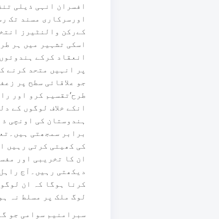
افسران انہی ذیلی تنظی
اورسرکاری مسند تک رسا
کےرکن والنٹیرز انتخا
اسکی تشہیر میں ہر طر
انعقاد کرکے ہندوئوں ک
پر انہیں متحد کرنے کی
جو علاقائی سطح پر زعف
طرح’تقسیم کرو اور راج
انکے خلاف لوگوں کے دل
ہندوستان کی اونچی ذات
برابر سمجھتی ہیں۔تعجب
کی کھیتی کرتی رہیں ا
ان کا تخریبی اور مفس
دیکھتی رہیں۔آج راہل 
کرنا ہوگا کہ ان لوگوں
لوگ ملک پر مسلط نہ ہو
سبرامنیم سوامی جو گا