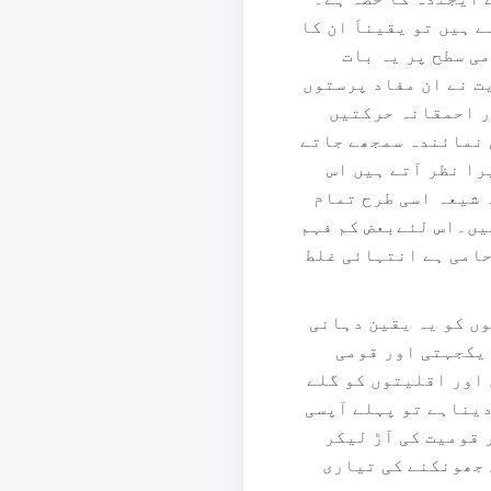
 ہیں تو یقیناَ ان کا
ی سطح پر یہ بات
یت نے ان مفاد پرستوں
ور احمقانہ حرکتیں
 نمائندہ سمجھے جاتے
ا نظر آتے ہیں اس
 شیعہ اسی طرح تمام
یں۔اس لئےبعض کم فہم
 حامی ہے انتہائی غلط
ندوئوں کو یہ یقین دہانی
 یکجہتی اور قومی
 اور اقلیتوں کو گلے
یناہے تو پہلے آپسی
قومیت کی آڑ لیکر
 جھونکنے کی تیاری