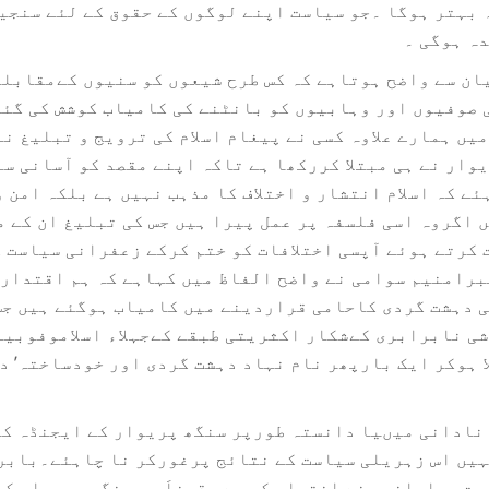
 بہتر ہوگا ۔جو سیاست اپنے لوگوں کے حقوق کے لئے سنجی
ہ ہوگی ۔
ن سے واضح ہوتاہے کہ کس طرح شیعوں کو سنیوں کےمقابلے 
 صوفیوں اور وہابیوں کو بانٹنے کی کامیاب کوشش کی گئی
یں ہمارے علاوہ کسی نے پیغام اسلام کی ترویج و تبلیغ ن
وار نے ہی مبتلا کررکھا ہے تاکہ اپنے مقصد کو آسانی س
ے کہ اسلام انتشار و اختلاف کا مذہب نہیں ہے بلکہ امن و
 اگروہ اسی فلسفہ پر عمل پیرا ہیں جس کی تبلیغ ان کے 
کرتے ہوئے آپسی اختلافات کو ختم کرکے زعفرانی سیاست 
رامنیم سوامی نے واضح الفاظ میں کہاہے کہ ہم اقتدار 
 دہشت گردی کاحامی قراردینے میں کامیاب ہوگئے ہیں جس 
شی نابرابری کےشکار اکثریتی طبقے کےجہلاء اسلاموفوبیا
 ہوکر ایک بارپھر نام نہاد دہشت گردی اور خودساختہ’ دی
 نادانی میںیا دانستہ طورپر سنگھ پریوار کے ایجنڈہ کو
ہیں اس زہریلی سیاست کے نتائج پرغورکر نا چاہئے۔بابر
ست مسلمانوں نے اختیار کی ہے یقیناَ وہ سنگھ پریوار کے