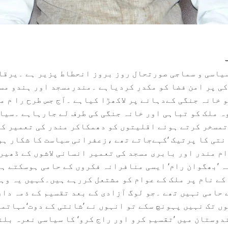
یاسی و سماجی صورتحال روز بروز انحطاط پزیر ہے ۔یرقا
کی پر امن فضا کو مکدر کردیاہے ۔مندرمسجد اور ہندو مس
 خانہ جنگی کےدہانے پر لاکھڑا کیاہے ۔آج جس طرح را م م
ہ ملک کو تباہی اور خانہ جنگی کی طرف لے جارہاہے ۔سیا
تمسخر کرتے ہوئے اقلیتوں کو دھمکاکر مندر کی تعمیر کے
انتی کا پرتیک ‘کہےجاتے تھے ،زعفرانی سیاست کا شکار ہ
م مندر اور بابری مسجد کی تعمیر انسانی لاشوں کے ڈھیر 
ہ ’بھگوان رام‘ ایسی منافرانہ فکروں کے حامی ہوسکتے ہ
کے نام پر ملک کے عوام کو مشتعل کررہے ہیں۔کہیں یہ وہی
 حامی نہیں تھے ۔جو لوگ آزادی کے بعد تقسیم کے ذمہ دا
وں تک نہیں پہونچ سکے تو انہوں نے ’شانتی کے دوت‘مہاتم
دوستان میں ’تقسیم کرو اور راج کرو‘ کا سیاسی نعرہ بل