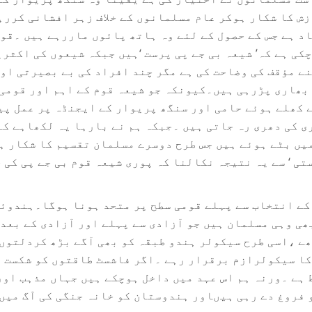
 کا شکار ہوکر عام مسلمانوں کے خلاف زہر افشانی کررہے
د ہے جس کے حصول کے لئے وہ ہاتھ پائوں ماررہے ہیں ۔قوم
چکی ہے کہ’ شیعہ بی جے پی پرست ‘ہیں جبکہ شیعوں کی اکثر
ے مؤقف کی وضاحت کی ہے مگر چند افراد کی بے بصیرتی ا
 بھاری پڑرہی ہیں۔کیونکہ جو شیعہ قوم کے اہم اور قومی
ے کھلے ہوئے حامی اور سنگھ پریوار کے ایجنڈہ پر عمل پیر
 کی دھری رہ جاتی ہیں ۔جبکہ ہم نے بارہا یہ لکھاہے کہ
یں بٹے ہوئے ہیں جس طرح دوسرے مسلمان تقسیم کا شکار ہ
ستی ‘ سے یہ نتیجہ نکالنا کہ پوری شیعہ قوم بی جے پی کی
لمانوں کو ۲۰۱۹؁ء کے انتخاب سے پہلے قومی سطح پر متحد ہونا ہوگا۔ہ
بھی وہی مسلمان ہیں جو آزادی سے پہلے اور آزادی کے بعد
ے ،اسی طرح سیکولر ہندو طبقہ کو بھی آگے بڑھ کردلتوں
کا سیکولرازم برقرار رہے ۔اگر فاشسٹ طاقتوں کو شکست د
ہے ۔ورنہ ہم اس عہد میں داخل ہوچکے ہیں جہاں مذہب اور 
فروغ دے رہی ہیںاور ہندوستان کو خانہ جنگی کی آگ میں