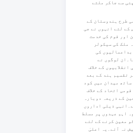
نی سے جاکر ملتے
سی طرح ہندوستان کے
 کے لئے انہوں نے جی
 اور قوم کی خدمت
ہ ملک کی سیکولر
 بداعمالیوں کی
ا۔ان لوگوں نے
انقلابیوں کے خلاف
 تقسیم ہند کے بعد
 ساتھ میدان میں کود
ومی اتحاد کے خلاف
ین کے ذریعہ دوبارہ
ے۔انہی ذیلی اداروں
ہ اہم عہدوں پر مسلط
و معین کرنے کے لئے
 نہ آئے۔یہ اعلیٰ