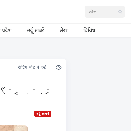
र प्रदेश
उर्दू ख़बरें
लेख
विविध
रीडिंग मोड में देखें
خانہ جنگی
उर्दू ख़बरें