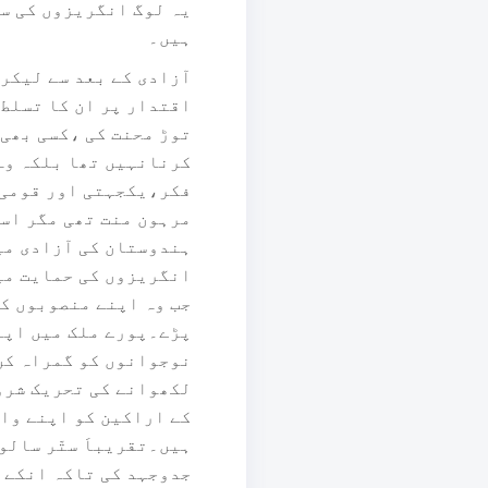
یہ لوگ انگریزوں کی سی
ہیں۔
آزادی کے بعد سے لیکر
اقتدار پر ان کا تسلط 
توڑ محنت کی ،کسی بھی 
کرنانہیں تھا بلکہ وہ 
فکر،یکجہتی اور قومی 
مرہون منت تھی مگر اس
ہندوستان کی آزادی می
انگریزوں کی حمایت میں
جب وہ اپنے منصوبوں کو
پڑے۔پورے ملک میں اپن
نوجوانوں کو گمراہ کن
لکھوانے کی تحریک شرو
کے اراکین کو اپنے وال
ہیں۔تقریباَ ستّر سالو
جدوجہد کی تاکہ انکے م