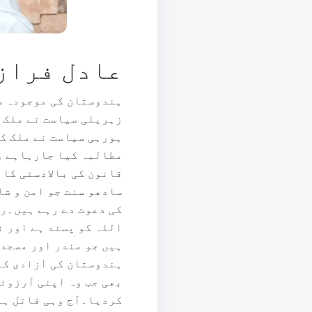
عادل فراز
ہندوستان کی موجودہ س
زہریلی سیاست نے ملک 
ہورہی سیاست نے ملک کو
مطالبہ کیا جارہاہے و
قانون کی بالادستی کا 
سادھو سنت جو امن و ش
کی دعوت دے رہے ہیں۔را
اللہ کو پسند ہے اور ن
ہیں جو مندر اور مسجد 
ہندوستان کی آزادی کے
بھی جب وہ اپنی آرزوئ
کردیا۔آج وہی قاتل ہن