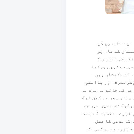
نی تنظیموں کی
لمان کے نام پر
ندر کی تعمیر کا
سی و مذہبی رہنما
 لئے کوشاں ہیں۔
وکرنفرت اور بدامنی
پر کی جائے یہ بات نہ
یں۔تو پھر یہ کون لوگ
 لوگ تو نہیں ہیں جو
ر ٹہرے ۔تقسیم کے بعد
ا گاندھی کا قتل
ند کررہے ہیںکیونکہ