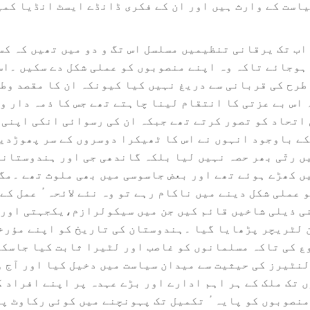
است کے وارث ہیں اور ان کے فکری ڈانڈے ایسٹ انڈیا کمپ
 اب تک یرقانی تنظیمیں مسلسل اس تگ و دو میں تھیں کہ ک
ہوجائے تاکہ وہ اپنے منصوبوں کو عملی شکل دے سکیں ۔اس
طرح کی قربانی سے دریغ نہیں کیا کیونکہ ان کا مقصد وطن
اس بے عزتی کا انتقام لینا چاہتے تھے جس کا ذمہ دار و
اتحاد کو تصور کرتے تھے جبکہ ان کی رسوائی انکی اپنی
کے باوجود انہوں نے اس کا ٹھیکرا دوسروں کے سر پھوڑدی
ں رتّی بھر حصہ نہیں لیا بلکہ گاندھی جی اور ہندوستانی 
 کھڑے ہوئے تھے اور بعض جاسوسی میں بھی ملوث تھے ۔مگر
 عملی شکل دینے میں ناکام رہے تو وہ نئے لائحہ ٔ عمل کے
ی ذیلی شاخیں قائم کیں جن میں سیکولرازم،یکجہتی اور ق
 لٹریچر پڑھایا گیا ۔ہندوستان کی تاریخ کو اپنے مؤرخ
ع کی تاکہ مسلمانوں کو غاصب اور لٹیرا ثابت کیا جاسک
نٹیرز کی حیثیت سے میدان سیاست میں دخیل کیا اور آج و
ں تک ملک کے ہر اہم ادارے اور بڑے عہدہ پر اپنے افراد ک
نصوبوں کو پایہ ٔ تکمیل تک پہونچنے میں کوئی رکاوٹ پیش