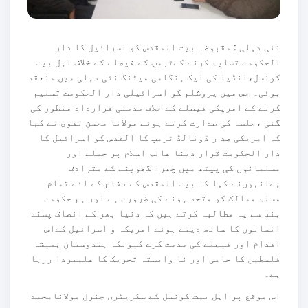
نئی دہلی : مقبوضہ بیت المقدس کو اسرائیل کا دار
الحکومت تسلیم کرنے کےٹرمپ کے فیصلے کے خلاف اہل بیت
کونسل،انڈیا کی ایک ہنگامی میٹنگ نئی دہلی میں منعقد
ہوئی۔ جس میں یروشلم کو اسرائیلی دار الحکومت تسلیم
کرنے کے امریکی فیصلے کے خلاف مذمتی قرارداد منظور کی
گئی ،جلسہ کی صدارت کرتے ہوئے مولانا محسن تقوی نے کہا
کہ امریکی صد ر ڈونالڈ ٹرمپ کا القدس کو اسرائیل کا
دار الحکومت قرار دینا عالم اسلام پر حملے اور
مسلمانوں کی پیٹھ میں چھرا گھوپنے کے مترادف
ہےانہوںنے کہا کہ بیت المقدس کے دفاع کے لئے تمام
مسلم ممالک کو متحد ہونے کی ضرورت ہے اور ہم حکومت
ہند سے یہ مطالبہ کرتے ہیں کہ دنیا بھر کے انصاف پسند
انسانوں کا ساتھ دیتے ہوئے امریکہ و اسرائیل کےاس
اقدام اور فیصلے کی مذمت کرے کیونکہ ہندوستان ہمیشہ
فلسطین کا حامی اور نا وابستہ تحریک کا علمبردا ررہا
ہے۔
اس موقع پر اہل بیت کونسل کے سکریٹری جنرل مولانامحمد