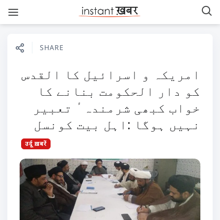
SHARE
امریکہ و اسرائیل کا القدس
کو دار الحکومت بنانے کا
خواب کبھی شرمندہ ٔ تعبیر
نہیں ہوگا :اہل بیت کونسل
उर्दू ख़बरें