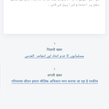
سطح پر احتجاج کی اپیل کی گئی ۔
पिछली खबर
مسلمانوں کا عدم اتحاد اور انتفاضۂ القدس
अगली खबर
गरिमामय जीवन हमारा मौलिक अधिकार मगर बनाया जा रहा है नरकीय