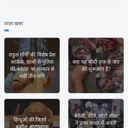
ताज़ा खबर
राहुल गाँधी की विशेष प्रेस
कांफ्रेंस, छात्रों से पुलिस
क्या यह मोदी राज के अंत
की बर्बरता पर सरकार से
की शुरूआत है?
रखीं तीन मांगें
बेनेली, कीवे, मोटो वॉल्ट
हिन्दुओं की किस्में –
ने उत्तर भारत में अपनी
बकौल आरएसएस