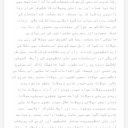
رضا غروی نے بھی ٹرمپ کے فیصلے کو عالم انسانیت میں
ایک نیا فساد اور بد امنی پھیلانے کا شگوفہ قرار دیا
،انہوں نے کہا کہ یہ مسئلہ امت مسلمہ کے امتحان کی
گھڑی ہے ،اس بیان نے کچھ اسلامی ممالک کے علاوہ زیادہ
تر ممالک کو سر جوڑ کر بیٹھنے پر مجبور کر دیا ہے۔
جبکہ سعودی اور بحرینی حکمرانوں کی اس بیان پر
خاموشی امت مسلمہ ہند کو تشویش میں مبتلا کر رہی ہے۔
مولانا نے کہا کہ اہل بیت کونسل اس سلسلے میں ملک کی
اہم تنظیموں کے ذمہ داران سے ملاقات کرکے لائحہ عمل طے
کریگی اور اس سلسلے میں ملی تنظیموں کی رابطہ کمیٹی
تشکیل دینے پر رائے مشورہ کیا جائیگا تاکہ اس موضوع
پر حتمی اور فیصلہ کن اقدامات کیے جا سکیں۔اس ہنگامی
اجلاس میں مولانا محسن تقوی اور مولانا محمد رضا غروی کے
علاوہ مولانا علی حیدر غازی ،مولانا منظر صادق زیدی
لکھنو،مولانا جواد حیدر جودی الہ آباد ،مولانا عازم
زیدی بریلی ،مولانا کرامت حسین جعفری ممبئی،مولانا
جنان اصغر مولائی ،مولانا جلال حیدر نقوی ،مولانا علی
عباس حمیدی، موجود رہے اور ایک مشترکہ اعلامیہ بھی
جاری کیا گیا جس میں علما وخطبا ،ائمہ جمعہ و جماعت
اور ملی تنظیموںسے مسئلہ فلسطین اور ٹرمپ کے یروشلم
کو اسرائیلی دار الحکومت بنائے جانے کے اعلان کی ملکی