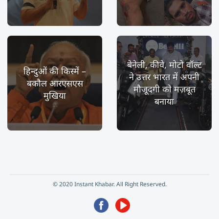
बेनेली, कीवे, मोटो वॉल्ट
हिन्दुओं की किस्में –
ने उत्तर भारत में अपनी
बकौल आरएसएस
मौजूदगी को मज़बूत
मुखिया
बनाया
© 2020 Instant Khabar. All Right Reserved.