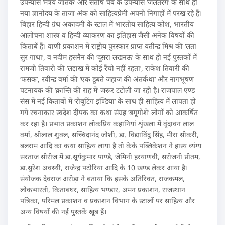
उपन्यास ‘मैत्रेय जातक’ और संतोष चैबे के उपन्यास ‘जलतरंग’ के साथ ही
नया ज्ञानोदय के ताजा अंक को साहित्यप्रेमी अपनी निगाहों में परख रहे हैं।
बिहार हिन्दी ग्रंथ अकादमी के स्टाल में भारतीय साहित्य कोश, भारतीय
आलोचना शास्त्र व हिन्दी व्याकरण का इतिहास जैसी अनेक विषयों की
किताबें हैं। वाणी प्रकाशन में राष्ट्रीय पुरस्कार प्राप्त यतीन्द्र मिश्र की ‘लता
सुर गाथा’, व नदीम हसनैन की ‘दूसरा लखनऊ’ के साथ ही नई पुस्तकों में
रामजी तिवारी की ‘लद्दाख में कोई रैंचो नहीं रहता’, राकेश तिवारी की
‘फसक’, रवीन्द्र वर्मा की ‘एक डूबते जहाज की अंतर्कथा’ और नागभूषण
पटनायक की ‘क्रान्ति की राह में’ जरूर टटोली जा रही है। राजपाल एण्ड
संस में नई किताबों में ‘रीबूटिंग इण्डिया’ के साथ ही साहित्य में लापता हो
गये रचनाकार स्वदेश दीपक का कथा संग्रह ‘बगूगोशे’ लोगों को आकर्षित
कर रहा है। प्रभात प्रकाशन लोकप्रिय कहानियां शृंखला में वृंदावन लाल
वर्मा, श्रीलाल शुक्ल, सच्चिदानंद जोशी, डा. विद्याविंदु सिंह, मीरा सीकरी,
बलराम आदि का कथा साहित्य लाया है तो केके पब्लिकेशन ने हास्य व्यंग्य
सरताज सीरीज में डा.सूर्यकुमार पाण्डे, जेमिनी हरयाणवी, सरोजनी प्रीतम,
डा.सुरेश अवस्थी, राजेन्द्र पटोरिया आदि के 10 खण्ड लेकर आया है।
संयोजक देवराज अरोड़ा ने बताया कि इसके अतिरिक्त, राजकमल,
लोकभारती, किताबघर, साहित्य भण्डार, अमन प्रकाशन, राजस्थान
पत्रिका, परिमल प्रकाशन व प्रकाशन विभाग के स्टालों पर साहित्य और
अन्य विषयों की नई पुस्तकें खूब हैं।