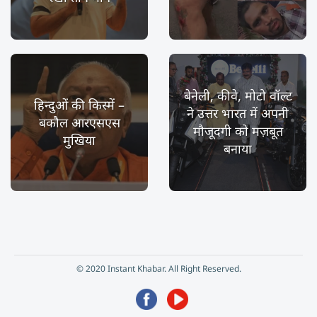
बेनेली, कीवे, मोटो वॉल्ट
हिन्दुओं की किस्में –
ने उत्तर भारत में अपनी
बकौल आरएसएस
मौजूदगी को मज़बूत
मुखिया
बनाया
© 2020 Instant Khabar. All Right Reserved.