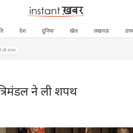
ति
देश
दुनिया
खेल
लखनऊ
उत्त
 ने ली शपथ
त्रिमंडल ने ली शपथ