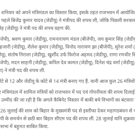
ने शनिवार को अपने मंत्रिमंडल का विस्तार किया, इसके तहत राजभवन में आयोजित 
 पहले बिजेंद्र कुमार यादव (जेडीयू) ने मंत्रीपद की शपथ ली, जोकि पिछली सरकार में 
ंह (जेडीयू) ने मंत्री पद की शपथ ग्रहण की.
पी), श्रवण कुमार (जेडीयू), रामनारायण मंडल (बीजेपी), जय कुमार सिंह (जेडीयू), 
र हजारी (जेडीयू), शैलेश कुमार (जेडीयू), विनोद नारायण झा (बीजेपी), सुरेश शर्मा
ेडीयू), संतोष निराला (जेडीयू), खुर्शीद उर्फ फ‍िरोज अहमद (जेडीयू), राणा रणधीर 
ीजेपी), मदन साहनी (जेडीयू), कपिल देव कामत (जेडीयू), दिनेश चंद्र वर्मा (जेडीय
) ने मंत्री पद की शपथ ली.
टे से 12 और जेडीयू के कोटे से 14 मंत्री बनाए गए हैं. यानी आज कुल 26 मंत्रियो
 मंत्रिमंडल में शामिल मंत्रियों को राजभवन में पद एवं गोपनीयता की शपथ दिलाई. 
 उम्मीद की जा रही है कि अगले कैबिनेट विस्तार में बाकी बचे विभागों का बंटवार
26 जुलाई की शाम को बिहार के मुख्यमंत्री पद से इस्तीफा देकर महागठबंधन से 
पी के समर्थन से छठी बार बिहार सीएम पद की शपथ ली. 28 जुलाई यानि शुक्रवा
नसभा में बहुमत साबित किया.