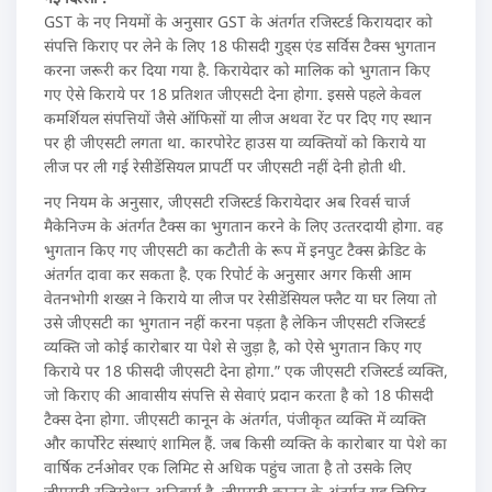
GST के नए नियमों के अनुसार GST के अंतर्गत रजिस्‍टर्ड किरायदार को
संपत्ति किराए पर लेने के लिए 18 फीसदी गुड्स एंड सर्विस टैक्‍स भुगतान
करना जरूरी कर दिया गया है. किरायेदार को मालिक को भुगतान किए
गए ऐसे किराये पर 18 प्रतिशत जीएसटी देना होगा. इससे पहले केवल
कमर्शियल संपत्तियों जैसे ऑफिसों या लीज अथवा रेंट पर दिए गए स्‍थान
पर ही जीएसटी लगता था. कारपोरेट हाउस या व्‍यक्तियों को किराये या
लीज पर ली गई रेसीडेंसियल प्रापर्टी पर जीएसटी नहीं देनी होती थी.
नए नियम के अनुसार, जीएसटी रजिस्‍टर्ड किरायेदार अब रिवर्स चार्ज
मैकेनिज्‍म के अंतर्गत टैक्‍स का भुगतान करने के लिए उत्‍तरदायी होगा. वह
भुगतान किए गए जीएसटी का कटौती के रूप में इनपुट टैक्‍स क्रेडिट के
अंतर्गत दावा कर सकता है. एक रिपोर्ट के अनुसार अगर किसी आम
वेतनभोगी शख्‍स ने किराये या लीज पर रेसीडेंसियल फ्लैट या घर लिया तो
उसे जीएसटी का भुगतान नहीं करना पड़ता है लेकिन जीएसटी रजिस्‍टर्ड
व्‍यक्ति जो कोई कारोबार या पेशे से जुड़ा है, को ऐसे भुगतान किए गए
किराये पर 18 फीसदी जीएसटी देना होगा.” एक जीएसटी रजिस्‍टर्ड व्‍यक्ति,
जो किराए की आवासीय संपत्ति से सेवाएं प्रदान करता है को 18 फीसदी
टैक्‍स देना होगा. जीएसटी कानून के अंतर्गत, पंजीकृत व्‍यक्ति में व्‍यक्ति
और कार्पोरेट संस्‍थाएं शामिल हैं. जब किसी व्‍यक्ति के कारोबार या पेशे का
वार्षिक टर्नओवर एक लिमिट से अधिक पहुंच जाता है तो उसके लिए
जीएसटी रजिस्‍ट्रेशन अनिवार्य है. जीएसटी कानून के अंतर्गत यह लिमिट,