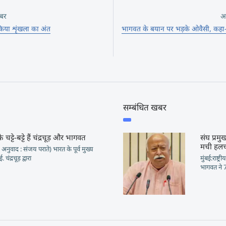
बर
अ
किया शृंखला का अंत
भागवत के बयान पर भड़के ओवैसी, कहा-
सम्बंधित खबर
चट्टे-बट्टे हैं चंद्रचूड़ और भागवत
संघ प्रम
मची हल
अनुवाद : संजय पराते) भारत के पूर्व मुख्य
चंद्रचूड़ द्वारा
मुंबई:राष्
भागवत ने 7