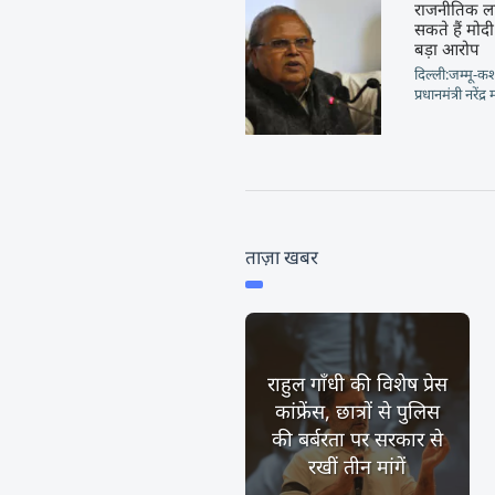
राजनीतिक ला
सकते हैं मो
बड़ा आरोप
दिल्ली:जम्मू-कश
प्रधानमंत्री नरे
ताज़ा खबर
राहुल गाँधी की विशेष प्रेस
कांफ्रेंस, छात्रों से पुलिस
की बर्बरता पर सरकार से
रखीं तीन मांगें