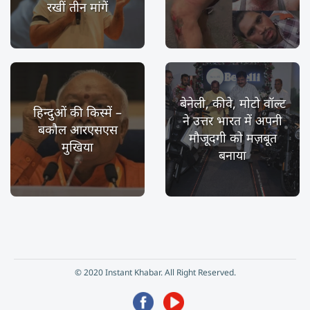
रखीं तीन मांगें
बेनेली, कीवे, मोटो वॉल्ट
हिन्दुओं की किस्में –
ने उत्तर भारत में अपनी
बकौल आरएसएस
मौजूदगी को मज़बूत
मुखिया
बनाया
© 2020 Instant Khabar. All Right Reserved.