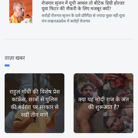
रोजगार सृजन में यूपी अव्वल तो बीटेक डिग्री होल्डर
युवा फिटर की नौकरी के लिए मजबूर क्यों?
करोड़ों रोजगार सृजन के दावे प्रोपैगैंडा से ज्यादा कुछ नहीं-युवा
मंच लखनऊप्रदेश में करोड़ों रोजगार
ताज़ा खबर
राहुल गाँधी की विशेष प्रेस
कांफ्रेंस, छात्रों से पुलिस
क्या यह मोदी राज के अंत
की बर्बरता पर सरकार से
की शुरूआत है?
रखीं तीन मांगें