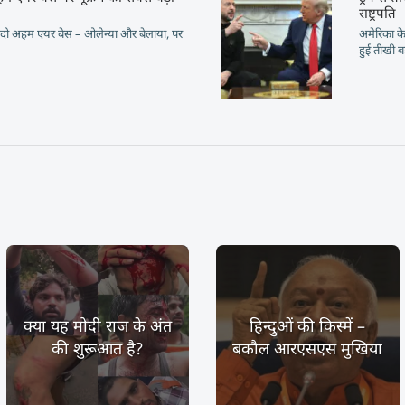
राष्ट्रपति
 के दो अहम एयर बेस – ओलेन्या और बेलाया, पर
अमेरिका के
हुई तीखी 
क्या यह मोदी राज के अंत
हिन्दुओं की किस्में –
की शुरूआत है?
बकौल आरएसएस मुखिया