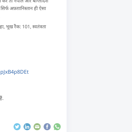
त करें तो नेपाल और बांग्लादेश
, सिर्फ अफ़ग़ानिस्तान ही ऐसा
.
कहा, भूख रैंक: 101, स्वतंत्रता
m/pJxB4p8DEt
ैं.