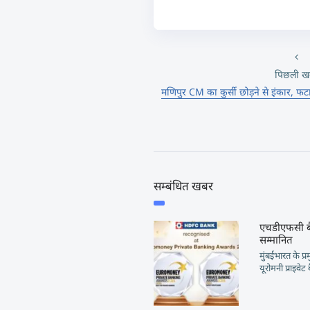
पिछली ख
मणिपुर CM का कुर्सी छोड़ने से इंकार, फ
सम्बंधित खबर
एचडीएफसी बैंक
सम्मानित
मुंबईभारत के प्र
यूरोमनी प्राइवेट