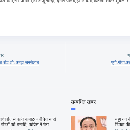
र्मा,सरोज वर्मा,डॉ अंजू चन्द्रा,दिनेश पांडेय,हेमंत वर्मा,करुणा शंकर शुक्ला म
बर
अ
ी का रोड शो, उमड़ा जनसैलाब
यूपी,गोवा,उत
सम्बंधित खबर
शीर्वाद से कहीं कर्नाटक वंचित न हो
नड्डा का 
 वोटरों को धमकी, कांग्रेस ने घेरा
टिकट की 