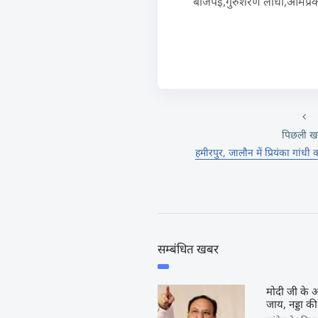
बाजपेई,गुरुशरण लोधी,ओमप्रकाश व
पिछली ख
हमीरपुर, जालौन में प्रियंका गांध
सम्बंधित खबर
मोदी जी के आ
जाय, नड्डा की