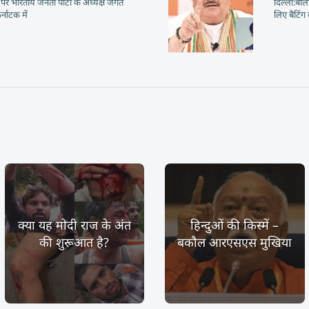
िटर पर भारतीय जनता पार्टी के अध्यक्ष जगत
दिल्ली:बॉल
र्नाटक में
लिए बैटिंग 
क्या यह मोदी राज के अंत
हिन्दुओं की किस्में –
की शुरूआत है?
बकौल आरएसएस मुखिया