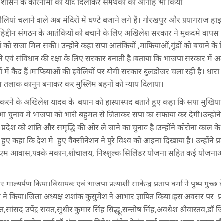
पा शासन के कारनामों की याद दिलाकर समर्थकों को आगाह भी किया।
ोलियां चलाने वाले अब मंदिरों में घण्टे बजाने लगे हैं। गोरखपुर और प्रयागराज ह
जाहिद्दीन संगठन के आतंकियों को बचाने के लिए अखिलेश सरकार ने मुकदमे वापस
ों को सजा मिल सकी। उन्होंने कहा सपा आतंकियों ,माफियाओं,गुंडों को बचाने 
रने एवं संविधान की रक्षा के लिए सरकार बनाती है।बताया कि भाजपा सरकार में
ं कैद हैं।माफियाओं की हवेलियों पर योगी सरकार बुलडोजर चला रही है। धारा 370 
ीन तलाक कानून बनाकर कर मुस्लिम बहनों को न्याय दिलाया।
रने के अखिलेश यादव के बयान को हास्यास्पद बताते हुए कहा कि सपा मुखिया 
सभा चुनाव में भाजपा को भारी बहुमत से जिताकर सपा का सफाया कर देगी।उन्होंन
प्रदेश को शांति और समृद्धि की ओर ले जाने का चुनाव है।उन्होंने कोरोना काल के
ुए कहा कि देश मे हुए वैक्सीनेशन ने पुरे विश्व को आइना दिखाया है। उन्होंने प्रदे
एम आवास,पक्के मकान,शौचालय, निश्शुल्क सिलिंडर योजना सहित कई योजनाओं की
पर माल्यर्पण किया।विधायक एवं भाजपा प्रत्याशी साकेन्द्र प्रताप वर्मा ने पुष्प गुच्छ द
ने किया।जिला अध्यक्ष शशांक कुसुमेश ने आभार ज्ञापित किया।इस अवसर पर प्रदेश
ावत,सांसद उपेंद्र रावत,सुधीर कुमार सिंह सिद्धू,सन्तोष सिंह,अवधेश श्रीवास्तव