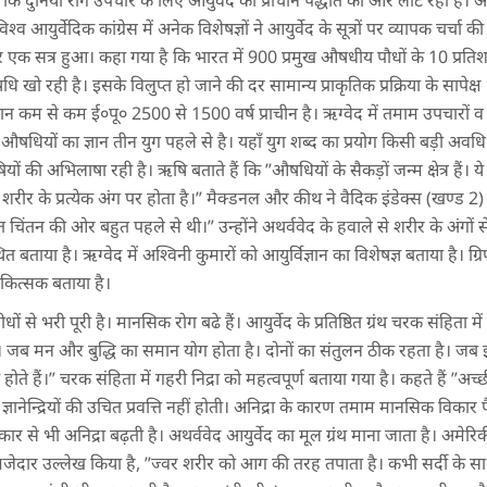
हा है कि दुनिया रोग उपचार के लिए आयुर्वेद की प्राचीन पद्धति की ओर लौट रही है। आयु
विश्व आयुर्वेदिक कांग्रेस में अनेक विशेषज्ञों ने आयुर्वेद के सूत्रों पर व्यापक चर्चा
 एक सत्र हुआ। कहा गया है कि भारत में 900 प्रमुख औषधीय पौधों के 10 प्रतिशत खत
खो रही है। इसके विलुप्त हो जाने की दर सामान्य प्राकृतिक प्रक्रिया के सापेक्ष
ज्ञान कम से कम ई०पू० 2500 से 1500 वर्ष प्राचीन है। ऋग्वेद में तमाम उपचारों 
ि औषधियों का ज्ञान तीन युग पहले से है। यहाँ युग शब्द का प्रयोग किसी बड़ी अवधि
 की अभिलाषा रही है। ऋषि बताते हैं कि ”औषधियों के सैकड़ों जन्म क्षेत्र हैं। 
रीर के प्रत्येक अंग पर होता है।” मैक्डनल और कीथ ने वैदिक इंडेक्स (खण्ड 2) म
 चिंतन की ओर बहुत पहले से थी।” उन्होंने अथर्ववेद के हवाले से शरीर के अंगों स
बताया है। ऋग्वेद में अश्विनी कुमारों को आयुर्विज्ञान का विशेषज्ञ बताया है। ग्रिफ्
चिकित्सक बताया है।
 से भरी पूरी है। मानसिक रोग बढे हैं। आयुर्वेद के प्रतिष्ठित ग्रंथ चरक संहिता में 
ं। जब मन और बुद्धि का समान योग होता है। दोनों का संतुलन ठीक रहता है। 
ोते हैं।” चरक संहिता में गहरी निद्रा को महत्वपूर्ण बताया गया है। कहते हैं ”अच्छी न
में ज्ञानेन्द्रियों की उचित प्रवत्ति नहीं होती। अनिद्रा के कारण तमाम मानसिक विकार
 से भी अनिद्रा बढ़ती है। अथर्ववेद आयुर्वेद का मूल ग्रंथ माना जाता है। अमेरिकी
मजेदार उल्लेख किया है, ”ज्वर शरीर को आग की तरह तपाता है। कभी सर्दी के 