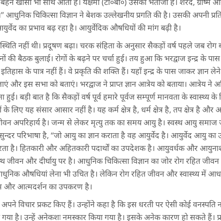
हन खांसी भी साथ आती है। यक्षमा (टी०बी०) उसका भतीजा है। शरद, ग्रीष्म और व
ं।” आधुनिक चिकित्सा विज्ञान ने बेशक उल्लेखनीय प्रगति की है। उसकी अपनी प्रत
ें आयुर्वेद का प्रभाव बढ़ रहा है। आयुर्वेदिक औषधियों की मांग बढ़ी है।
स्थिति नहीं थी। प्रदूषण बढ़ा। चरक संहिता के अनुसार सैकड़ों वर्ष पहले जब रोग बढे 
ानों की बैठक बुलाई। रोगों के बढ़ने पर चर्चा हुई। तय हुआ कि भरद्वाज इन्द्र के प
इतिहास के पात्र नहीं हैं। वे प्रकृति की शक्ति हैं। यहाँ इन्द्र के पास जाकर ज्ञान 
न लाएं और इस सभा को बताएं। भरद्वाज ने प्राप्त ज्ञान आत्रेय को बताया। आत्रेय ने 
। बड़ी बात है कि सैकड़ों वर्ष पूर्व हमारे पूर्वज सम्पूर्ण मानवता के स्वास्थ्य के 
लिए यह संसार आसार नहीं है। यह कर्म क्षेत्र है, धर्म क्षेत्र है, तप क्षेत्र है और आनं
वन अपरिहार्य है। जन्म से लेकर मृत्यु तक का समय आयु है। स्वस्थ आयु समाज जीवन 
 सुन्दर परिभाषा है, ‘‘जो आयु का ज्ञान कराता है वह आयुर्वेद है। आयुर्वेद आयु क
रता है। हितकारी और अहितकारी पदार्थों का उपदेशक है। आयुवर्धक और आयुनाशक द
वस्थ जीवन और दीर्घायु पर है। आधुनिक चिकित्सा विज्ञान का जोर रोग रहित जीवन 
आधुनिक औषधियां लेना भी उचित है। लेकिन रोग रहित जीवन और स्वास्थ्य में आधारभ
यात्म और आत्मदर्शन का उपकरण है।
ं पर अपने विचार प्रकट किए हैं। उन्होंने कहा है कि इस धरती पर ऐसी कोई वनस्पति
 गया है। उन्हें अनेकशः नमस्कार किया गया है। इसके अनेक कारण हो सकते हैं। प्रत्