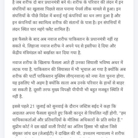
है जब शरीफ दो बार प्रधानमंत्री बने थे। शरीफ के परिवार की लंदन में इन
संपत्तियों का खुलासा पिछले साल पनामा पेपर्स लीक मामले से हुआ। इन
संपत्तियों के पीछे विदेश में बनाई गई कंपनियों का धन लगा हुआ है और
इन कंपनियों का स्वामित्व शरीफ की संतानों के पास है। इन संपत्तियों में
लंदन स्थित चार महंगे फ्लैट शामिल हैं।
इस फैसले के बाद अब नवाज शरीफ पाकिस्‍तान के प्रधानमंत्री नहीं रह
सकते थे. लिहाजा नवाज शरीफ ने अपने पद से इस्‍तीफा दे दिया और
केंद्रीय मंत्रिमंडल को बर्खास्‍त कर दिया गया है.
नवाज शरीफ के खिलाफ फैसला आते ही उनका सियासी भविष्‍य अधर में
लटक गया है. पाकिस्‍तान की सियासत में भी भूचाल आ गया है क्‍योंकि अब
शरीफ की पार्टी पाकिस्‍तान मुस्लिम लीग(नवाज) को नया नेता चुनना होगा.
यह इसलिए भी अहम है क्‍योंकि सत्‍ता अब उनके परिवार के हाथों से बाहर
जा सकती है. दूसरी तरफ मुख्‍य विपक्षी पीपीपी भी बहुत मजबूत स्थिति में
नहीं है.
इससे पहले 21 जुलाई को सुनवाई के दौरान जस्टिस सईद ने कहा कि
अदालत अपना फैसला सुनाते हुए किसी कानून से विचलित नहीं होगी. ''हम
याचिकाकर्ताओं और प्रतिवादियों के मौलिक अधिकारों के प्रति सचेत हैं.''
सुप्रीम कोर्ट ने दस खंडों वाली रिपोर्ट का अंतिम हिस्सा भी खोला जिसे
संयुक्त जांच दल (जेआईटी) ने दाखिल की थी. उच्चतम न्यायालय ने शरीफ