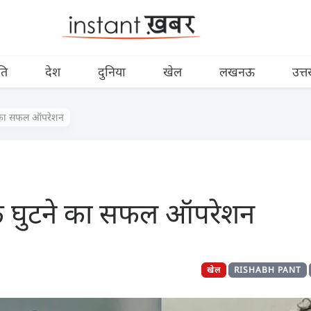
ति
देश
दुनिया
खेल
लखनऊ
उत्त
े का सफल ऑपरेशन
े घुटने का सफल ऑपरेशन
खेल
RISHABH PANT