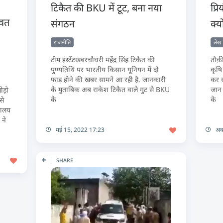
टिकैत की BKU में टूट, बना नया
प्र
ावत
संगठन
क्यो
राजनीति
लेख
टीम इंस्टेंटखबरचौधरी महेंद्र सिंह टिकैत की
तौक़ी
पुण्यतिथि पर भारतीय किसान यूनियन में दो
कृषि
फाड़ होने की खबर सामने आ रही है. जानकारी
कर र
के मुताबिक अब राकेश टिकैत वाले गुट से BKU
जान 
ोड़ो
के
के
से
्यालय
 ने
मई 15, 2022 17:23
अक
SHARE