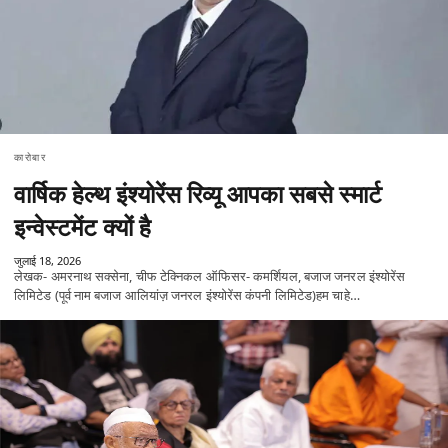
कारोबार
वार्षिक हेल्थ इंश्योरेंस रिव्यू आपका सबसे स्मार्ट
इन्वेस्टमेंट क्यों है
जुलाई 18, 2026
लेखक- अमरनाथ सक्सेना, चीफ टेक्निकल ऑफिसर- कमर्शियल, बजाज जनरल इंश्योरेंस
लिमिटेड (पूर्व नाम बजाज आलियांज़ जनरल इंश्योरेंस कंपनी लिमिटेड)हम चाहे…